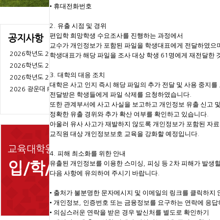
•
휴대전화번호
유출 시점 및 경위
2.
편입학 희망학생 수요조사를 진행하는 과정에서
공지사항
교수가 개인정보가 포함된 파일을 학생대표에게 전달하였으
2026학년도 2학기 “평생교육실습” 오리엔테이션
학생대표가 해당 파일을 조사 대상 학생
명에게 재전달한 
61
2026학년도 2학기 휴/복학 안내
대학의 대응 조치
3.
2026학년도 2학기 장학금(학비감면) 및 학업장려금 신청 안내
대학은 사고 인지 즉시 해당 파일의 추가 전달 및 사용 중지를
2026 광운대 RISE사업단 가족지원촉진자(발달장애인 자조모임 조력자) 양성
전달받은 학생들에게 파일 삭제를 요청하였습니다
.
과정 참여자 모집 홍보
또한 관계부서에 사고 사실을 보고하고 개인정보 유출 신고 
정확한 유출 경위와 추가 확산 여부를 확인하고 있습니다
.
아울러 유사 사고가 재발하지 않도록 개인정보가 포함된 자
교직원 대상 개인정보보호 교육을 강화할 예정입니다
.
교육대학원
부설기
피해 최소화를 위한 안내
4.
유출된 개인정보를 이용한 스미싱
피싱 등
차 피해가 발생
,
2
입/학/안/내
광운대심리
다음 사항에 유의하여 주시기 바랍니다
.
•
출처가 불분명한 문자메시지 및 이메일의 링크를 클릭하지 
•
개인정보
인증번호 또는 금융정보를 요구하는 연락에 응답
,
•
의심스러운 연락을 받은 경우 발신처를 별도로 확인하기