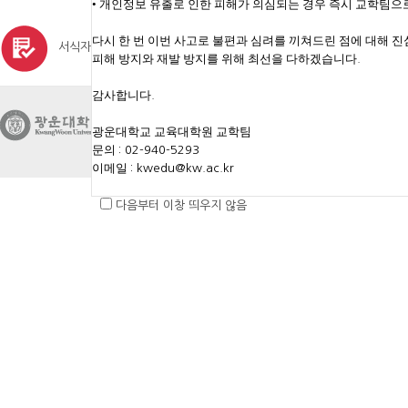
•
개인정보 유출로 인한 피해가 의심되는 경우 즉시 교학팀으
다시 한 번 이번 사고로 불편과 심려를 끼쳐드린 점에 대해 
서식자료실
|
중앙도서관
|
피해 방지와 재발 방지를 위해 최선을 다하겠습니다
.
감사합니다
.
개인정보처리방침
이용약관
이메
광운대학교 교육대학원 교학팀
서울 노원구 광운로 20 광운대학교 한울관 
문의
: 02-940-5293
COPYRIGHT
ⓒ
2016 KwangWoon Universi
이메일
: kwedu@kw.ac.kr
다음부터 이창 띄우지 않음