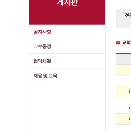
게시판
전
공지사항
교수동정
협약체결
채용 및 교육
1
1
1