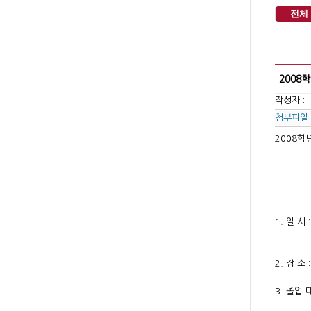
전체
2008
작성자 :
첨부파일
2008학
-
1. 일 시 
(광운
2. 장 
3. 졸업