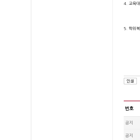
4. 교육대
(가
5. 학위복
졸업식
교
번호
공지
공지