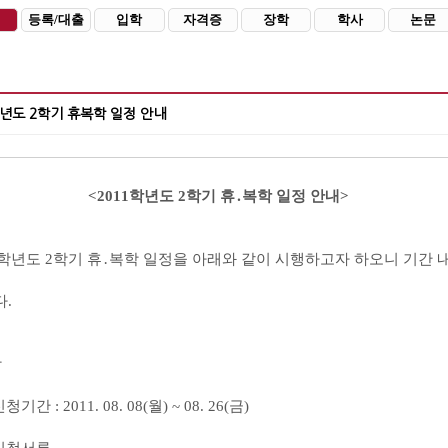
등록/대출
입학
자격증
장학
학사
논문
학년도 2학기 휴복학 일정 안내
<2011
학년도
2
학기 휴
․
복학 일정 안내
>
학년도
2
학기 휴
․
복학 일정을 아래와 같이 시행하고자 하오니 기간 
다
.
학
신청기간
: 2011. 08. 08(
월
) ~ 08. 26(
금
)