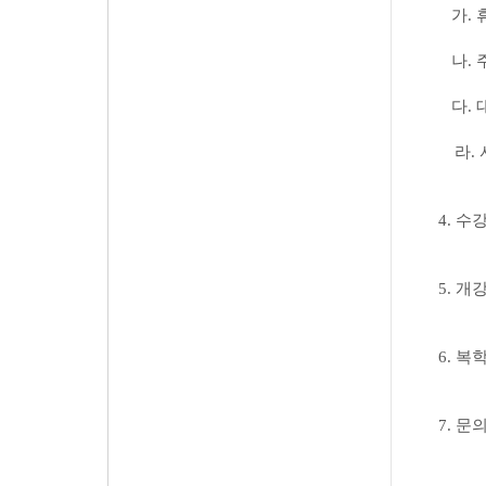
가
.
나
.
다
.
라
.
4.
수
5.
개
6.
복학
7.
문