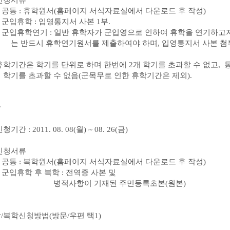
신청서류
⑴
공통
:
휴학원서
(
홈페이지 서식자료실에서 다운로드 후 작성
)
⑵
군입휴학
:
입영통지서 사본
1
부
.
⑶
군입휴학연기
:
일반 휴학자가 군입영으로 인하여 휴학을 연기하고자
는 반드시 휴학연기원서를 제출하여야 하며
,
입영통지서 사본 첨
휴학기간은 학기를 단위로 하며 한번에
2
개 학기를 초과할 수 없고
,
학기를 초과할 수 없음
(
군목무로 인한 휴학기간은 제외
).
학
신청기간
: 2011. 08. 08(
월
) ~ 08. 26(
금
)
신청서류
⑴
공통
:
복학원서
(
홈페이지 서식자료실에서 다운로드 후 작성
)
⑵
군입휴학 후 복학
:
전역증 사본 및
병적사항이 기재된 주민등록초본
(
원본
)
학
/
복학신청방법
(
방문
/
우편 택
1)