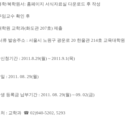
휴학
/
복학원서
:
홈페이지 서식자료실 다운로드 후 작성
주임교수 확인 후
대학원 교학과
(
화도관
207
호
)
제출
서류 발송주소
:
서울시 노원구 광운로
20
한울관
214
호 교육대학원
강신청기간
: 2011.8.29(
월
) ~ 2011.9.1(목
)
강일
: 2011. 08. 29(
월
)
생 등록금 납부기간
: 2011. 08. 29(
월
) ~ 09. 02(
금
)
의처
:
교학과
☎ 02)940-5202, 5293