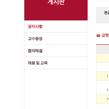
게시판
전
공지사항
교수동정
협약체결
채용 및 교육
1
1
1