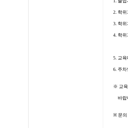
1.
졸업
2.
학위
3.
학위
4.
학위
5.
교육
6. 주
※ 교
바랍
※
문의