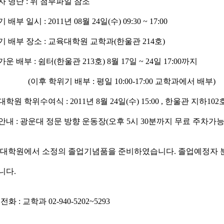
자 명단
:
위 첨부파일 참조
기 배부 일시
: 2011
년
08
월
24
일
(
수
) 09:30 ~ 17:00
기 배부 장소
:
교육대학원 교학과
(
한울관
214
호
)
가운 배부
:
쉼터
(
한울관
213
호
) 8
월
17
일
~ 24
일
17:00
까지
(
이후 학위기 배부
:
평일
10:00-17:00
교학과에서 배부
)
대학원 학위수여식
: 2011
년
8
월
24
일
(
수
) 15:00 , 한울관 지하102
차안내 : 광운대 정문 방향 운동장(오후 5시 30분까지 무료 주차가능
육대학원에서 소정의 졸업기념품을 준비하였습니다. 졸업예정자 
니다.
 전화
:
교학과
02-940-5202~5293