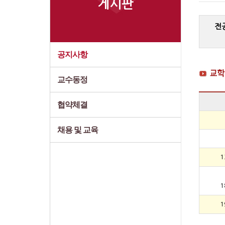
게시판
전
공지사항
교수동정
협약체결
채용 및 교육
1
1
1