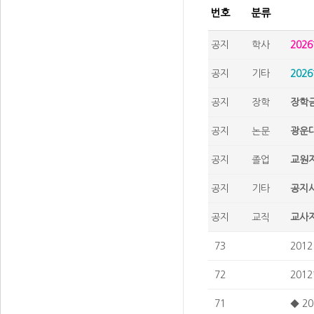
번호
분류
공지
학사
202
공지
기타
202
공지
장학
장학금
공지
논문
광운대
공지
졸업
교원자
공지
기타
공지사
공지
교직
교사자
73
201
72
201
71
◆ 2