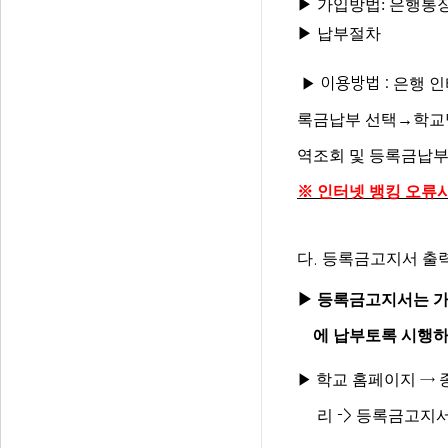
▶ 가입방법:
은행통장
▶ 납부절차
▶
이용방법
:
은행 
록금납부 선택→학교
역조회 및 등록금납부
※
인터넷 뱅킹 오류시
다
등록금고지서
출
.
▶ 등록금고지서는 
에
납부토록
시행
학교
홈페이지
▶
→
리
등록금고지
->