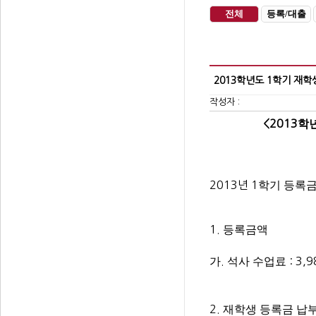
전체
등록/대출
2013학년도 1학기 재학
작성자 :
학
<2013
학기
등록
2013년 1
등록금액
1.
가
석사
수업료
.
: 3,
재학생
등록금
납
2.