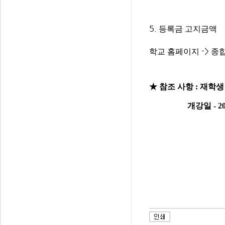
등록금
고지금액
5.
학교
홈페이지
종
->
★ 참조 사항
:
재학생
개강일
- 2