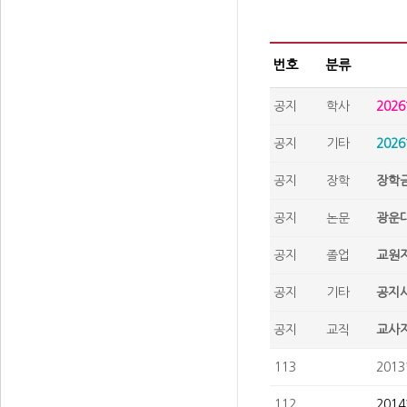
번호
분류
공지
학사
202
공지
기타
202
공지
장학
장학금
공지
논문
광운대
공지
졸업
교원자
공지
기타
공지사
공지
교직
교사자
113
201
112
201