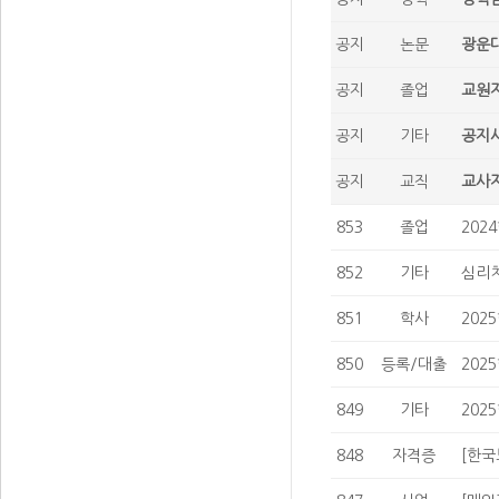
공지
논문
광운대
공지
졸업
교원자
공지
기타
공지사
공지
교직
교사자
853
졸업
202
852
기타
심리치
851
학사
202
850
등록/대출
202
849
기타
202
848
자격증
[한