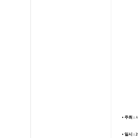
•
주최
:
•
일시
:
2