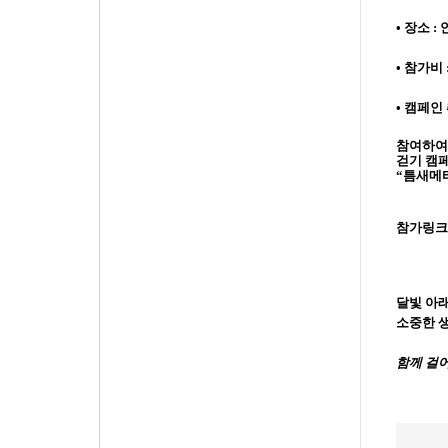
•
장소
:
•
참가비
•
캠페인
참여하여
걷기 캠
“
틈새메
참가링크
달빛 아
소중한 
함께 걸