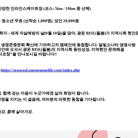
안양천 인라인스케이트장
(
코스
: 5km / 10km
중 선택
)
:
청소년 무료
(
선착순
1,000
명
),
성인
20,000
원
 취지
:
세계 자살예방의 날
(9
월
10
일
)
을 맞아
,
광운
RISE(
돌봄
)
가 지역사회 현안
 생명존중문화 확산에 기여하고자 캠페인에 동참합니다
.
달빛소나타 생명사랑
페인에 오셔서 광운
RISE(
돌봄
)
의 지역사회 동반성장
,
지역현안 문제해결
타코칭
”
을 만나보시길 바랍니다
!!
:
https://seoseoul.onesteponelife.com/index.php
래
,
함께 걷는 마음이 누군가에겐 삶의 희망이 됩니다
.
생명을 지키는 이 걸음에
,
여러분의 따뜻한 동참을 기다립니다
.
어요
.
함께 살아가요
.