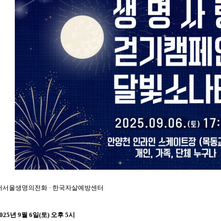
서서울생명의전화
·
한국자살예방센터
025
년
9
월
6
일
(
토
)
오후
5
시