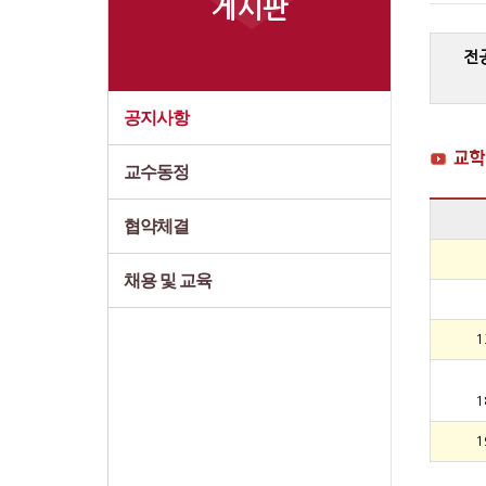
게시판
전
공지사항
교수동정
협약체결
채용 및 교육
1
1
1