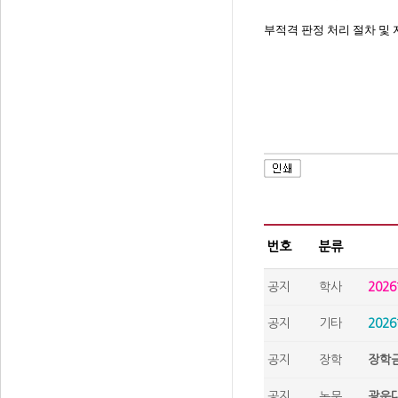
부적격 판정 처리 절차 및
번호
분류
공지
학사
202
공지
기타
202
공지
장학
장학금
공지
논문
광운대