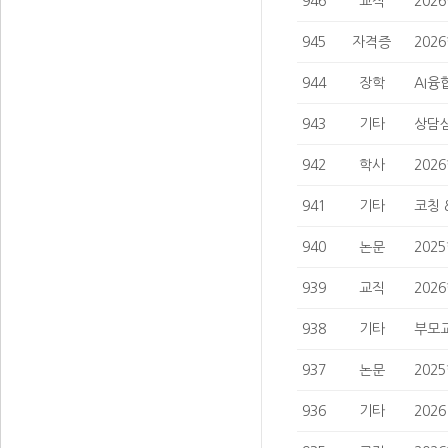
946
교직
202
945
자격증
202
944
장학
AI융
943
기타
상담심
942
학사
202
941
기타
코칭 
940
논문
202
939
교직
202
938
기타
부모교
937
논문
202
936
기타
202