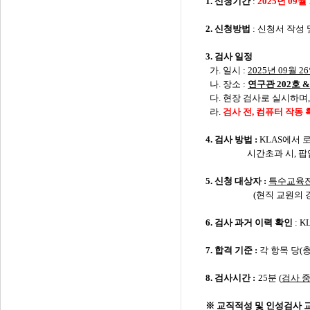
1.
신청기간
:
2025
년
09
월
2.
신청방법
:
신청서 작성 
3.
검사 일정
가. 일시 :
2025
년
09
월
26
나.
장소
:
연구관 2
02
호 &
다.
현장 검사로 실시하며
라.
검사 전, 컴퓨터 작동
4.
검사 방법
:
KLAS
에서 
시간초과 시,
팝
5.
신청 대상자
:
특수교육전
(
현직 교원의 
6.
검사
과거 이력
확인
: K
7.
합격 기준
:
각 항목 당
(
8.
검사시간
:
25
분
(
검사 중
※ 교직적성 및 인성검사 