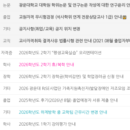
논문
광운대학교 대학원 학위논문 및 연구논문 작성에 대한 연구윤리 
졸업
교원자격 무시험검정 (석사학위 연계 전문상담교사 1급) 안내
기타
공지사항(취업/교육) 공지 위치 변경
교직
교사자격취득 결격사유 법률시행 관련 안내 (2021.08월 졸업자부
자격증
2026학년도 2학기 “평생교육실습” 오리엔테이션
학사
2026학년도 2학기 휴/복학 안내
장학
2026학년도 2학기 장학금(학비감면) 및 학업장려금 신청 안내
기타
2026 광운대 RISE사업단 가족지원촉진자(발달장애인 자조모임 조력
졸업
2025학년도 후기(2026년 8월) 졸업예정자 서류 제출 안내
기타
2026학년도 하계방학 중 교학팀 근무시간 변경 안내
학사
2026학년도 1학기 강의평가 안내