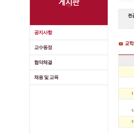
게시판
전
공지사항
교수동정
협약체결
채용 및 교육
1
1
1