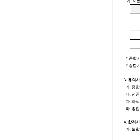
가
.
시
*
종합시
*
종합시
3.
유의사
가
.
종합
나
.
전공
다
.
좌석
라
.
종합
4.
합격
가
.
불합