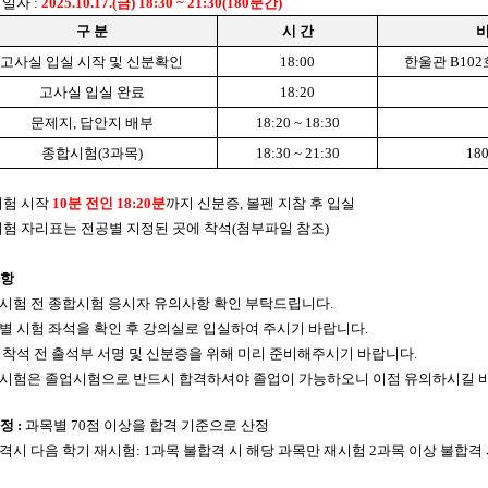
험일자
:
2025.10.17.(
금
) 18:30 ~ 21:30(180
분간
)
구 분
시 간
비
고사실 입실 시작 및 신분확인
18:00
한울관
B102
고사실 입실 완료
18:20
문제지
,
답안지 배부
18:20 ~ 18:30
종합시험
(3
과목
)
18:30 ~ 21:30
18
험 시작
10
분 전인
18:20분
까지 신분증
,
볼펜 지참 후 입실
험 자리표는 전공별 지정된 곳에 착석
(
첨부파일 참조
)
항
시험 전 종합시험 응시자 유의사항 확인 부탁드립니다
.
별 시험 좌석을 확인 후 강의실로 입실하여 주시기 바랍니다
.
 착석 전 출석부 서명 및 신분증을 위해 미리 준비해주시기 바랍니다
.
시험은 졸업시험으로 반드시 합격하셔야 졸업이 가능하오니 이점 유의하시길 
사정
:
과목별
70
점 이상을 합격 기준으로 산정
격시 다음 학기 재시험
: 1
과목 불합격 시 해당 과목만 재시험
2
과목 이상 불합격