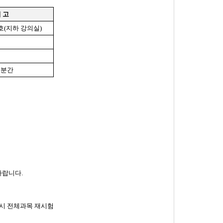
 고
호
(
지하 강의실
)
0
분간
바랍니다
.
 시 전체과목 재시험