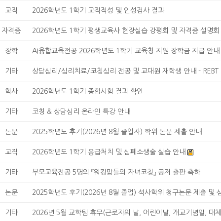
교직
2026학년도 1학기 교직적성 및 인성검사 결과
자격증
2026학년도 1학기 평생교육사 현장실습 강평회 및 자격증 설명회
장학
AI융합교육전공 2026학년도 1학기 교육청 지원 장학금 지급 안내
기타
상담심리/심리치료/코칭심리 전공 및 교대원 재학생 안내 - REBT 기
학사
2026학년도 1학기 종합시험 결과 확인
기타
코칭 & 상담심리 온라인 특강 안내
논문
2025학년도 후기(2026년 8월 졸업자) 학위 논문 제출 안내
교직
2026학년도 1학기 응급처치 및 심폐소생술 실습 안내
기타
부모교육전공 5명의 『워킹맘들의 자녀코칭』 공저 출판 축하
논문
2025학년도 후기(2026년 8월 졸업) 석사학위 청구논문 제출 및 심
기타
2026년 5월 교학팀 휴무(근로자의 날, 어린이날, 개교기념일, 대체 휴