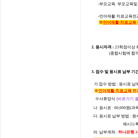
​-부모교육: 부모교육및
-언어재활·치료교육전공:
※
언어재
활·치료교육
​
2. 응시자격
:
23
학점이상 
(
종합시험에 합
3.
접수 및 응시료 납부 기
가.
접수 방법
:
응시료 납
※
언어재
활·치료교육
전
※서류양식
(바로가기 클
나
.
응시료
: 60,000
원
(
과
다
.
응시료 납부 방법
:
원
예시
1)
라
.
납부계좌
:
하나은행
2