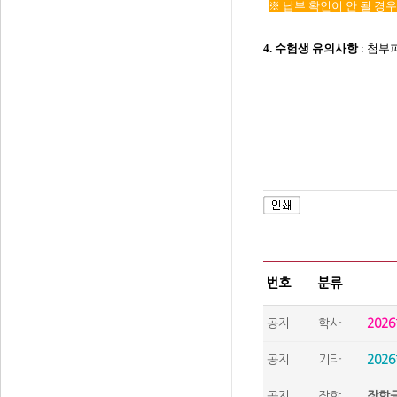
※
납부 확인이 안 될 경우
4. 수험생 유의사항
​: 첨
번호
분류
공지
학사
202
공지
기타
202
공지
장학
장학금