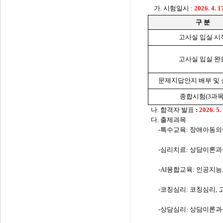
가
.
시험일시
:
2026. 4. 17
구 분
고사실 입실 시
고사실 입실 완
문제지답안지 배부 및
종합시험
(3
과
나
.
합격자 발표
:
2026. 5.
​다. 출제과목
-특수교육: 장애아동의
-심리치료: 상담이론과실
-AI융합교육: 인공지능프
​-코칭심리: 코칭심리,
​-상담심리: 상담이론과