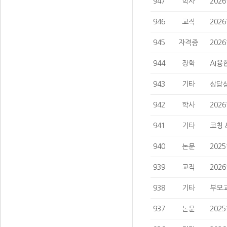
947
학사
202
946
교직
202
945
자격증
202
944
장학
AI융
943
기타
상담심
942
학사
202
941
기타
코칭 
940
논문
202
939
교직
202
938
기타
부모교
937
논문
202