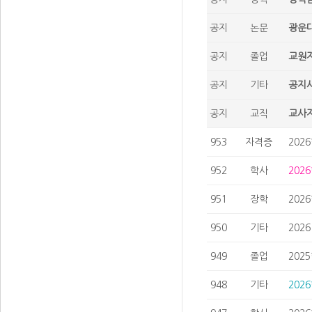
공지
논문
광운대
공지
졸업
교원자
공지
기타
공지사
공지
교직
교사자
953
자격증
202
952
학사
202
951
장학
202
950
기타
202
949
졸업
202
948
기타
202