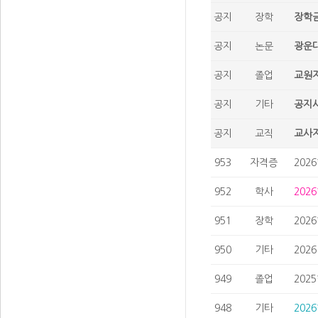
공지
장학
장학금
공지
논문
광운대
공지
졸업
교원자
공지
기타
공지사
공지
교직
교사자
953
자격증
202
952
학사
202
951
장학
202
950
기타
202
949
졸업
202
948
기타
202