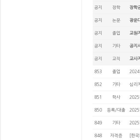
공지
장학
장학금
공지
논문
광운대
공지
졸업
교원자
공지
기타
공지사
공지
교직
교사자
853
졸업
202
852
기타
심리치
851
학사
202
850
등록/대출
202
849
기타
202
848
자격증
[한