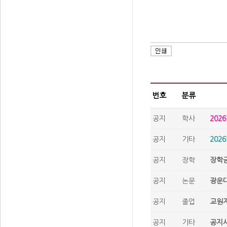
번호
분류
공지
학사
202
공지
기타
202
공지
장학
장학금
공지
논문
광운대
공지
졸업
교원자
공지
기타
공지사