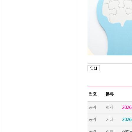
번호
분류
공지
학사
202
공지
기타
202
공지
장학
장학금