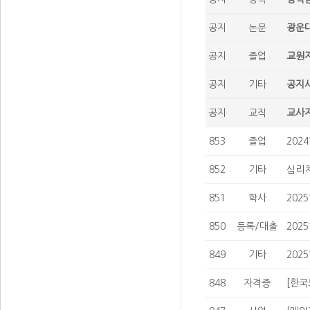
공지
논문
광운대
공지
졸업
교원자
공지
기타
공지사
공지
교직
교사자
853
졸업
202
852
기타
심리치
851
학사
202
850
등록/대출
202
849
기타
202
848
자격증
[한