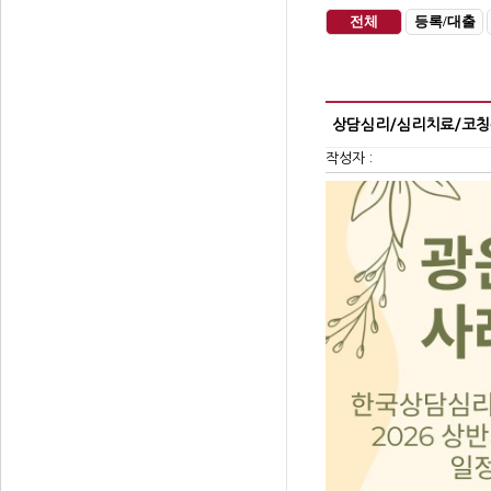
전체
등록/대출
상담심리/심리치료/코칭심
작성자 :