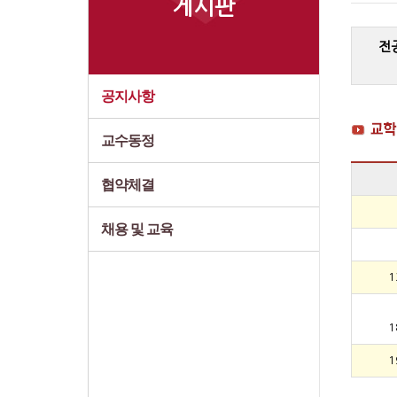
게시판
전
공지사항
교수동정
협약체결
채용 및 교육
1
1
1