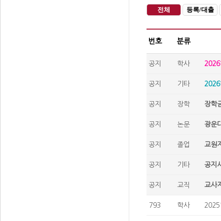
전체
등록/대출
번호
분류
공지
학사
202
공지
기타
202
공지
장학
장학금
공지
논문
광운대
공지
졸업
교원자
공지
기타
공지사
공지
교직
교사자
793
학사
202