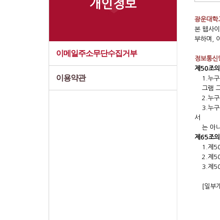
개인정보
광운대학교
본 웹사이
부하며, 
이메일주소무단수집거부
정보통신망
제50조의
이용약관
1.누
그램 
2.누
3.누
서
는 아
제65조의
1.제
2.제
3.제
[일부개