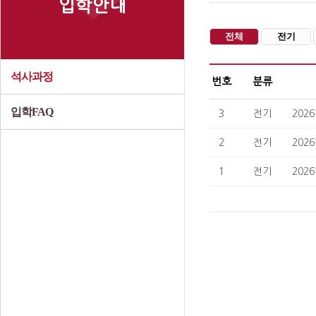
입학안내
전체
전기
석사과정
번호
분류
입학FAQ
3
전기
202
2
전기
202
1
전기
202