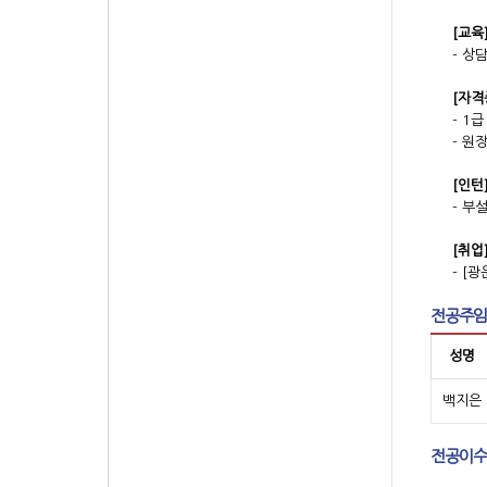
[교육
- 상
[자격
- 1
- 원
[인턴
- 부
[취업
- [
전공주임
성명
백지은
전공이수