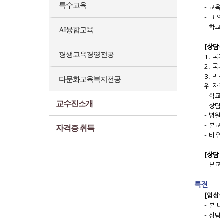
특수교육
- 교
- 그
- 학
AI융합교육
[상담
평생교육경영전공
1. 
2. 
3. 
다문화교육복지전공
위 자
- 학
교수진소개
- 상
- 병
- 본
자격증 취득
- 바
[상담
- 본
특전
[임상
- 본
- 상