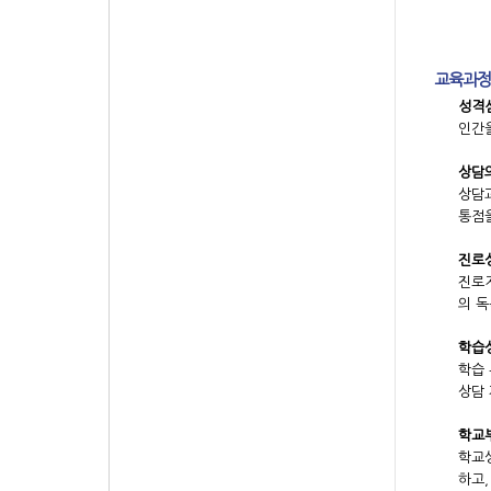
교육과정
성격심리
인간을
상담의 
상담과
통점을
진로상
진로지
의 독
학습상담
학습 
상담 
학교부적
학교생
하고,