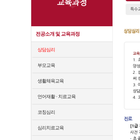
교육과정
특수
전공소개 및 교육과정
상담심리
교육
1.
부모교육
양성
2.
써 
생활체육교육
3.
상담
언어재활 · 치료교육
4.
코칭심리
진로
[1급
심리치료교육
사전 
- 초