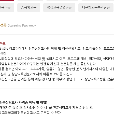
교육전공
AI융합교육
평생교육경영전공
다문화교육복지전공
목표
 초·중등 학교현장에서 전문상담교사의 역할 및 학생생활지도, 진로·학습상담, 프로
한다.
 심리상담에 필요한 다양한 상담 및 심리치료 이론, 프로그램 개발, 집단상담, 상담면
상담심리전문가에게 요구되는 인간적 자질과 전문성을 개발·증진시킨다.
 아동·청소년 이외 부모, 부부/가족, 영유아, 청년, 중장년 및 노년기까지의 다양한
심리 및 상담교육전문가로서의 이론적 토대를 다진다.
 코칭심리전공 연계를 통해 아동·청소년 및 학부모 상담과 그 외 상담교육역량을 갖춘
 전문상담교사 자격증 취득 및 취업]
자격기준 충족 후 석사과정 이수 시1급 전문상담교사 자격증 취득 후
·중·고등학교의‘전문상담교사’로 근무할 수 있다