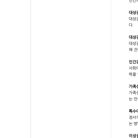
인간의
대상관계
대상
다.
대상관계
대상관
해 전
인간관
사회
력을 
가족상담
가족상
는 안
특수아 
정서적
는 방
이상심