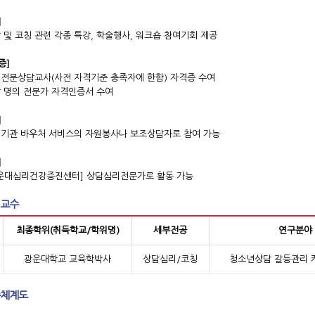
]
담 및 코칭 관련 각종 특강, 학술행사, 워크숍 참여기회 제공
증]
급 전문상담교사(사전 자격기준 충족자에 한함) 자격증 수여
장 명의 전문가 자격인증서 수여
]
설기관 바우처 서비스의 자원봉사나 보조상담자로 참여 가능
]
광운대심리건강증진센터] 상담심리전문가로 활동 가능
교수
최종학위(취득학교/학위명)
세부전공
연구분야
광운대학교 교육학박사
상담심리/코칭
청소년상담 갈등관리 
체계도