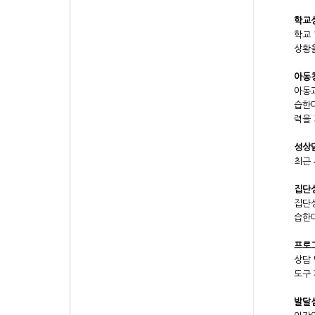
학교상담
학교 
상황을
아동청소
아동과
습한다
력을 
성상담 
최근 
집단상
집단상
습한다
프로그
상담 
도구 
발달심리