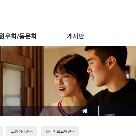
원우회/동문회
게시판
코칭심리전공
심리치료교육전공