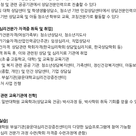
육청 및 관련 공공기관에서 상담전문인력으로 진출할 수 있다
 외 대학 상담센터 및 학생생활상담소, 청소년 기반 민감상담센터에서 상담전문인력으
교기반 상담교육 및 아동·청소년·학부모 교육, 코칭전문가로 활동할 수 있다
심리전문가 자격증 취득 및 취업]
국가전문자격(여성가족부): 청소년상담사, 청소년지도사
국가기술자격(산업인력공단주관): 임상심리사, 직업상담사
민간자격: 상담관련 학회자격(한국심리학회:상담및심리치료, 한국상담학회 등)
격 취득 후, 이와 관련된 상담 및 심리치료 기관에 취업
교(초·중·고등학교, 대학) 및 교육청·교육기관
담 및 복지 관련 공공 기관: 청소년상담복지센터, 가족센터, 정신건강복지센터, 아동
원(종합, 개인) 및 민간 상담센터, 기업 상담실
교 부설기관[광운대학교심리건강증진센터]
우처 사업 진행
 관련 교육기관에 진학]
교 일반대학원 교육학과(상담교육 전공) 박사과정 등, 박사학위 취득 기회를 얻을 수 
실습]
 대학원 부설기관[광운대심리건강증진센터]의 다양한 실습프로그램에 참여 가능함
담심리 전문가 과정 수련(학회 자격증 수련과정에 준함)