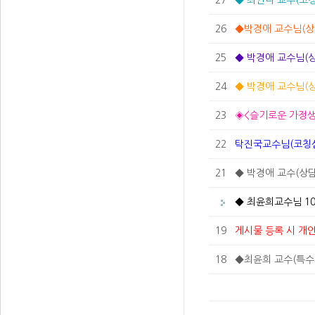
27
◆ 최안나 교수(코칭
26
◆박경애 교수님(상담심리전
25
◆ 박경애 교수님(상
24
◆ 박경애 교수님(상
23
◈<슬기로운 가정생활
22
탁진국교수님(코칭심
21
◆ 박경애 교수(상담
◆ 최윤희교수님 1
19
게시물 등록 시 개
18
◆최윤희 교수(특수