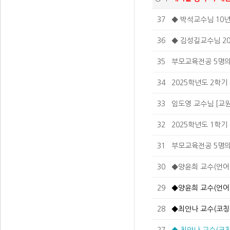
37
◆ 박석교수님 10년
36
◆ 김성길교수님 20
35
부모교육전공 5명의
34
2025학년도 2학기
33
임도영 교수님 [교원
32
2025학년도 1학기
31
부모교육전공 5명의
30
◆양윤희 교수(언어
29
◆양윤희 교수(언어
28
◆최안나 교수(코칭