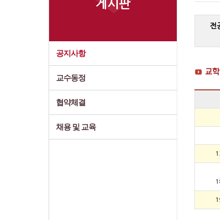
게시판
전
공지사항
교수동정
협약체결
채용 및 교육
1
1
1