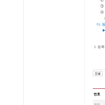
② 고지
③ 인
④ 은행
다. 
▶
→ 등
3. 등
번호