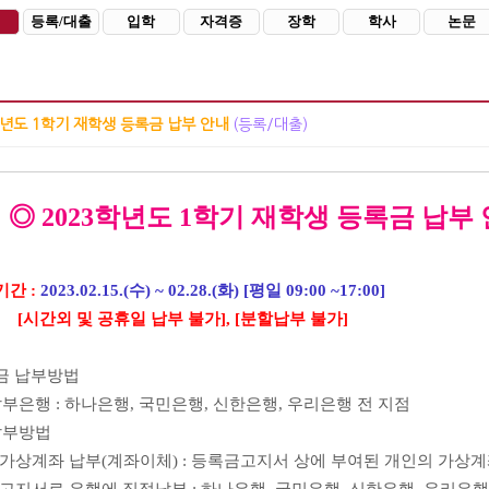
등록/대출
입학
자격증
장학
학사
논문
학년도 1학기 재학생 등록금 납부 안내
(등록/대출)
2023학년도 1학기 재학생
등록금 납부
기간 :
2023.02.15.(수
) ~ 02.28.(화
) [
평일
09:00 ~17:00]
외 및 공휴일 납부 불가], [분할납부 불가]
록금 납부방법
부은행 : 하나은행, 국민은행, 신한은행, 우리은행 전 지점
납부방법
계좌 납부(계좌이체) : 등록금고지서 상에 부여된 개인의 가상계