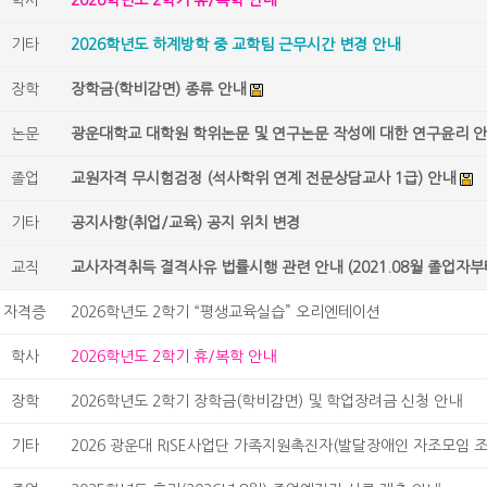
학사
2026학년도 2학기 휴/복학 안내
기타
2026학년도 하계방학 중 교학팀 근무시간 변경 안내
장학
장학금(학비감면) 종류 안내
논문
광운대학교 대학원 학위논문 및 연구논문 작성에 대한 연구윤리 
졸업
교원자격 무시험검정 (석사학위 연계 전문상담교사 1급) 안내
기타
공지사항(취업/교육) 공지 위치 변경
교직
교사자격취득 결격사유 법률시행 관련 안내 (2021.08월 졸업자부
자격증
2026학년도 2학기 “평생교육실습” 오리엔테이션
학사
2026학년도 2학기 휴/복학 안내
장학
2026학년도 2학기 장학금(학비감면) 및 학업장려금 신청 안내
기타
2026 광운대 RISE사업단 가족지원촉진자(발달장애인 자조모임 조력