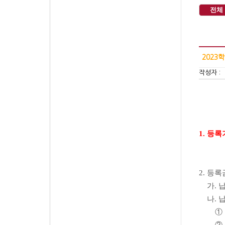
전체
2023
작성자 :
◎ 
1. 등록
[시간
2. 등
가. 납
나. 
① 가상