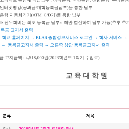
서로 은행에 직접납부 : 하나은행, 국민은행, 신한은행, 우리은행
터넷뱅킹(공과금/대학등록금납부)을 통한 납부
 자동화기기(ATM, C/D기)를 통한 납부
※
원우회비는
최초 등록금 납부시에만
합산하여 납부 가능
(추후 추
등록금 고지서 출력
​ 학교 홈페이지 → KLAS 종합정보서비스 로그인 → 학사 서비스 →
록금고지서 출력 → 오른쪽 상단 등록금고지서 출력
록금 고지금액 :
4,518,000원(2023학년도 1학기 수업료)
교 육 대 학 원
분류
제목