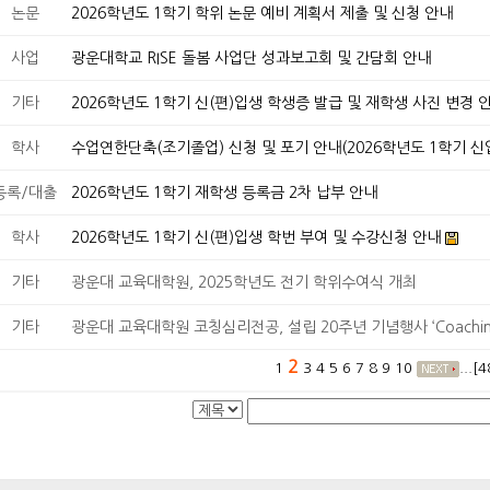
논문
2026학년도 1학기 학위 논문 예비 계획서 제출 및 신청 안내
사업
광운대학교 RISE 돌봄 사업단 성과보고회 및 간담회 안내
기타
2026학년도 1학기 신(편)입생 학생증 발급 및 재학생 사진 변경 안
학사
수업연한단축(조기졸업) 신청 및 포기 안내(2026학년도 1학기 신
등록/대출
2026학년도 1학기 재학생 등록금 2차 ​납부 안내
학사
2026학년도 1학기 신(편)입생 학번 부여 및 수강신청 안내
기타
광운대 교육대학원, 2025학년도 전기 학위수여식 개최
기타
광운대 교육대학원 코칭심리전공, 설립 20주년 기념행사 ‘Coaching P
2
1
3
4
5
6
7
8
9
10
...[4