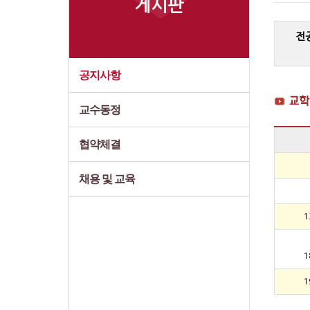
게시판
전
공지사항
교수동정
협약체결
채용 및 교육
1
1
1