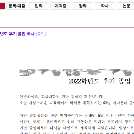
등록/대출
입학
자격증
장학
학사
논문
학년도 후기 졸업 축사
(졸업)