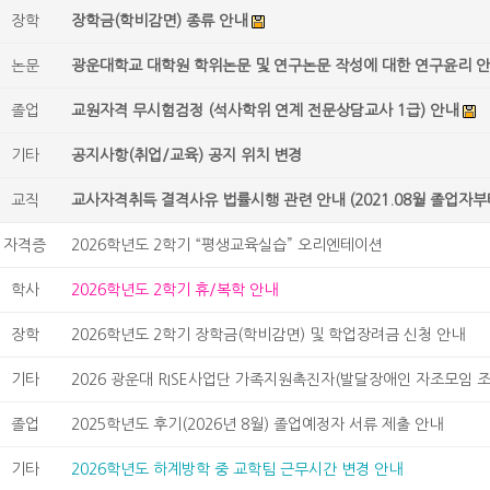
장학
장학금(학비감면) 종류 안내
논문
광운대학교 대학원 학위논문 및 연구논문 작성에 대한 연구윤리 
졸업
교원자격 무시험검정 (석사학위 연계 전문상담교사 1급) 안내
기타
공지사항(취업/교육) 공지 위치 변경
교직
교사자격취득 결격사유 법률시행 관련 안내 (2021.08월 졸업자부
자격증
2026학년도 2학기 “평생교육실습” 오리엔테이션
학사
2026학년도 2학기 휴/복학 안내
장학
2026학년도 2학기 장학금(학비감면) 및 학업장려금 신청 안내
기타
2026 광운대 RISE사업단 가족지원촉진자(발달장애인 자조모임 조력
졸업
2025학년도 후기(2026년 8월) 졸업예정자 서류 제출 안내
기타
2026학년도 하계방학 중 교학팀 근무시간 변경 안내