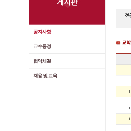
게시판
전
공지사항
교수동정
협약체결
채용 및 교육
1
1
1